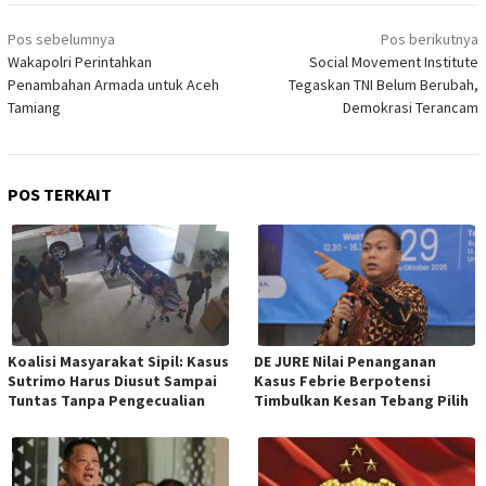
Navigasi
Pos sebelumnya
Pos berikutnya
pos
Wakapolri Perintahkan
Social Movement Institute
Penambahan Armada untuk Aceh
Tegaskan TNI Belum Berubah,
Tamiang
Demokrasi Terancam
POS TERKAIT
Koalisi Masyarakat Sipil: Kasus
DE JURE Nilai Penanganan
Sutrimo Harus Diusut Sampai
Kasus Febrie Berpotensi
Tuntas Tanpa Pengecualian
Timbulkan Kesan Tebang Pilih