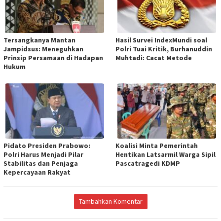
Tersangkanya Mantan
Hasil Survei IndexMundi soal
Jampidsus: Meneguhkan
Polri Tuai Kritik, Burhanuddin
Prinsip Persamaan di Hadapan
Muhtadi: Cacat Metode
Hukum
Pidato Presiden Prabowo:
Koalisi Minta Pemerintah
Polri Harus Menjadi Pilar
Hentikan Latsarmil Warga Sipil
Stabilitas dan Penjaga
Pascatragedi KDMP
Kepercayaan Rakyat
Tambahkan Komentar