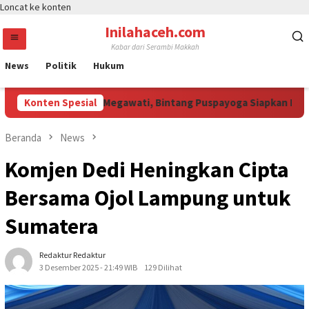
Loncat ke konten
Inilahaceh.com
Kabar dari Serambi Makkah
News
Politik
Hukum
li Curi Perhatian Megawati, Bintang Puspayoga Siapkan Dukunga
Konten Spesial
Beranda
News
Komjen Dedi Heningkan Cipta
Bersama Ojol Lampung untuk
Sumatera
Redaktur Redaktur
3 Desember 2025 - 21:49 WIB
129 Dilihat