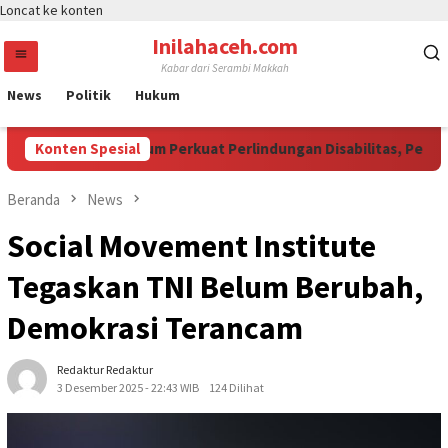
Loncat ke konten
Inilahaceh.com
Kabar dari Serambi Makkah
News
Politik
Hukum
AM Jadi Momentum Perkuat Perlindungan Disabilitas, Perempua
Konten Spesial
Beranda
News
Social Movement Institute
Tegaskan TNI Belum Berubah,
Demokrasi Terancam
Redaktur Redaktur
3 Desember 2025 - 22:43 WIB
124 Dilihat