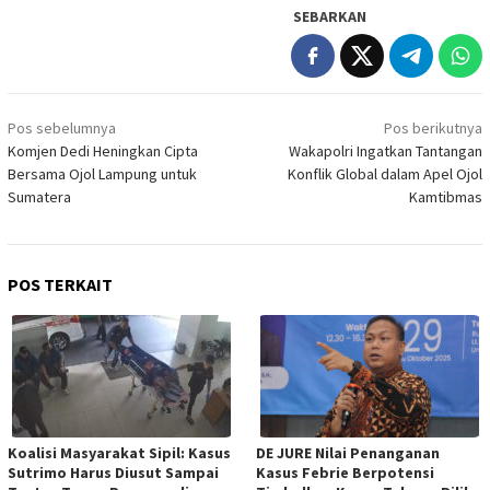
SEBARKAN
Navigasi
Pos sebelumnya
Pos berikutnya
pos
Komjen Dedi Heningkan Cipta
Wakapolri Ingatkan Tantangan
Bersama Ojol Lampung untuk
Konflik Global dalam Apel Ojol
Sumatera
Kamtibmas
POS TERKAIT
Koalisi Masyarakat Sipil: Kasus
DE JURE Nilai Penanganan
Sutrimo Harus Diusut Sampai
Kasus Febrie Berpotensi