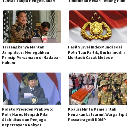
Tuntas Tanpa Pengecualian
Timbulkan Kesan Tebang Pilih
Tersangkanya Mantan
Hasil Survei IndexMundi soal
Jampidsus: Meneguhkan
Polri Tuai Kritik, Burhanuddin
Prinsip Persamaan di Hadapan
Muhtadi: Cacat Metode
Hukum
Pidato Presiden Prabowo:
Koalisi Minta Pemerintah
Polri Harus Menjadi Pilar
Hentikan Latsarmil Warga Sipil
Stabilitas dan Penjaga
Pascatragedi KDMP
Kepercayaan Rakyat