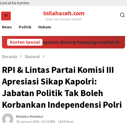
Loncat ke konten
Inilahaceh.com
Kabar dari Serambi Makkah
News
Politik
Hukum
 Curi Perhatian Megawati, Bintang Puspayoga Siapkan Dukungan 
Konten Spesial
Beranda
Nasional
RPI & Lintas Partai Komisi III
Apresiasi Sikap Kapolri:
Jabatan Politik Tak Boleh
Korbankan Independensi Polri
Redaktur Redaktur
26 Januari 2026 - 20:10 WIB
144 Dilihat