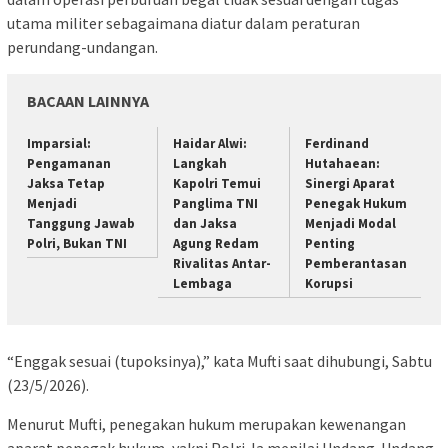
utama militer sebagaimana diatur dalam peraturan
perundang-undangan.
BACAAN LAINNYA
Imparsial:
Haidar Alwi:
Ferdinand
Pengamanan
Langkah
Hutahaean:
Jaksa Tetap
Kapolri Temui
Sinergi Aparat
Menjadi
Panglima TNI
Penegak Hukum
Tanggung Jawab
dan Jaksa
Menjadi Modal
Polri, Bukan TNI
Agung Redam
Penting
Rivalitas Antar-
Pemberantasan
Lembaga
Korupsi
“Enggak sesuai (tupoksinya),” kata Mufti saat dihubungi, Sabtu
(23/5/2026).
Menurut Mufti, penegakan hukum merupakan kewenangan
aparat penegak hukum, yakni Polri. Ia menilai Undang-Undang