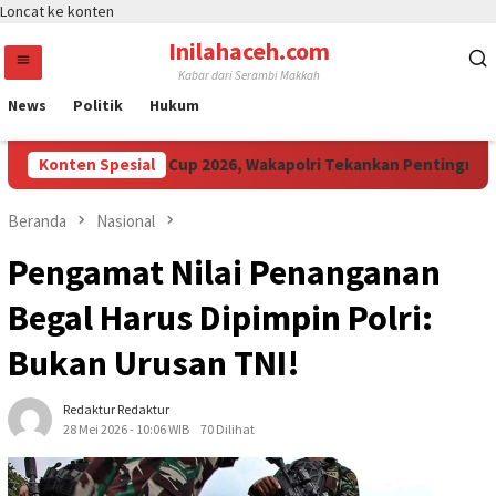
Loncat ke konten
Inilahaceh.com
Kabar dari Serambi Makkah
News
Politik
Hukum
da Ikuti Kapolri Cup 2026, Wakapolri Tekankan Pentingnya Sporti
Konten Spesial
Beranda
Nasional
Pengamat Nilai Penanganan
Begal Harus Dipimpin Polri:
Bukan Urusan TNI!
Redaktur Redaktur
28 Mei 2026 - 10:06 WIB
70 Dilihat