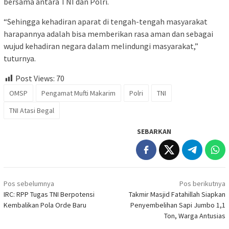
bersama antara TNI dan Polri.
“Sehingga kehadiran aparat di tengah-tengah masyarakat
harapannya adalah bisa memberikan rasa aman dan sebagai
wujud kehadiran negara dalam melindungi masyarakat,”
tuturnya.
Post Views:
70
OMSP
Pengamat Mufti Makarim
Polri
TNI
TNI Atasi Begal
SEBARKAN
Navigasi
Pos sebelumnya
Pos berikutnya
pos
IRC: RPP Tugas TNI Berpotensi
Takmir Masjid Fatahillah Siapkan
Kembalikan Pola Orde Baru
Penyembelihan Sapi Jumbo 1,1
Ton, Warga Antusias