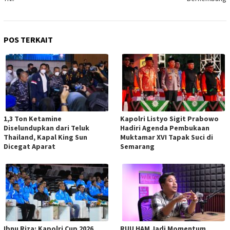
POS TERKAIT
1,3 Ton Ketamine
Kapolri Listyo Sigit Prabowo
Diselundupkan dari Teluk
Hadiri Agenda Pembukaan
Thailand, Kapal King Sun
Muktamar XVI Tapak Suci di
Dicegat Aparat
Semarang
Ibnu Riza: Kapolri Cup 2026
RUU HAM Jadi Momentum