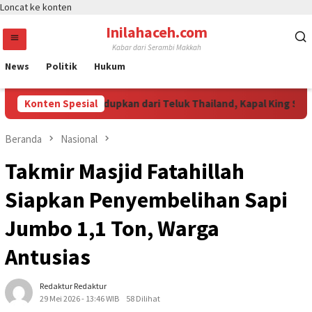
Loncat ke konten
Inilahaceh.com
Kabar dari Serambi Makkah
News
Politik
Hukum
etamine Diselundupkan dari Teluk Thailand, Kapal King Sun Dice
Konten Spesial
Beranda
Nasional
Takmir Masjid Fatahillah
Siapkan Penyembelihan Sapi
Jumbo 1,1 Ton, Warga
Antusias
Redaktur Redaktur
29 Mei 2026 - 13:46 WIB
58 Dilihat