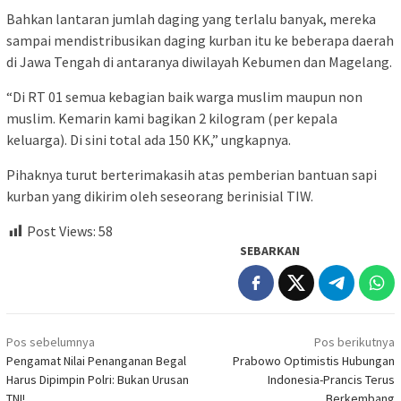
Bahkan lantaran jumlah daging yang terlalu banyak, mereka
sampai mendistribusikan daging kurban itu ke beberapa daerah
di Jawa Tengah di antaranya diwilayah Kebumen dan Magelang.
“Di RT 01 semua kebagian baik warga muslim maupun non
muslim. Kemarin kami bagikan 2 kilogram (per kepala
keluarga). Di sini total ada 150 KK,” ungkapnya.
Pihaknya turut berterimakasih atas pemberian bantuan sapi
kurban yang dikirim oleh seseorang berinisial TIW.
Post Views:
58
SEBARKAN
Navigasi
Pos sebelumnya
Pos berikutnya
pos
Pengamat Nilai Penanganan Begal
Prabowo Optimistis Hubungan
Harus Dipimpin Polri: Bukan Urusan
Indonesia-Prancis Terus
TNI!
Berkembang