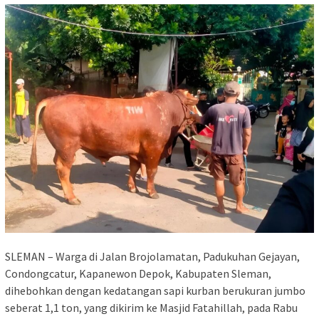
SLEMAN – Warga di Jalan Brojolamatan, Padukuhan Gejayan,
Condongcatur, Kapanewon Depok, Kabupaten Sleman,
dihebohkan dengan kedatangan sapi kurban berukuran jumbo
seberat 1,1 ton, yang dikirim ke Masjid Fatahillah, pada Rabu