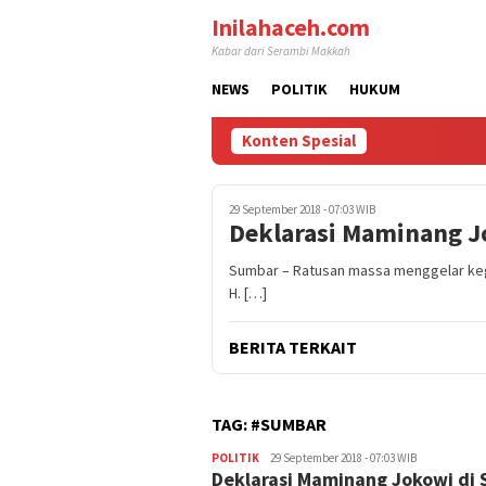
Loncat
Inilahaceh.com
ke
Kabar dari Serambi Makkah
konten
NEWS
POLITIK
HUKUM
Konten Spesial
29 September 2018 - 07:03 WIB
Deklarasi Maminang J
Sumbar – Ratusan massa menggelar kegi
H. […]
BERITA TERKAIT
TAG:
#SUMBAR
POLITIK
superadmin
29 September 2018 - 07:03 WIB
Deklarasi Maminang Jokowi di