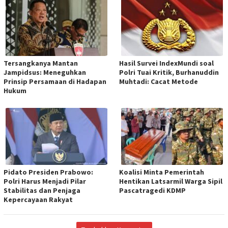
Tersangkanya Mantan
Hasil Survei IndexMundi soal
Jampidsus: Meneguhkan
Polri Tuai Kritik, Burhanuddin
Prinsip Persamaan di Hadapan
Muhtadi: Cacat Metode
Hukum
Pidato Presiden Prabowo:
Koalisi Minta Pemerintah
Polri Harus Menjadi Pilar
Hentikan Latsarmil Warga Sipil
Stabilitas dan Penjaga
Pascatragedi KDMP
Kepercayaan Rakyat