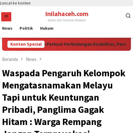
Loncat ke konten
Inilahaceh.com
Kabar dari Serambi Makkah
News
Politik
Hukum
M Jadi Momentum Perkuat Perlindungan Disabilitas, Perempuan
Konten Spesial
Beranda
News
Waspada Pengaruh Kelompok
Mengatasnamakan Melayu
Tapi untuk Keuntungan
Pribadi, Panglima Gagak
Hitam : Warga Rempang