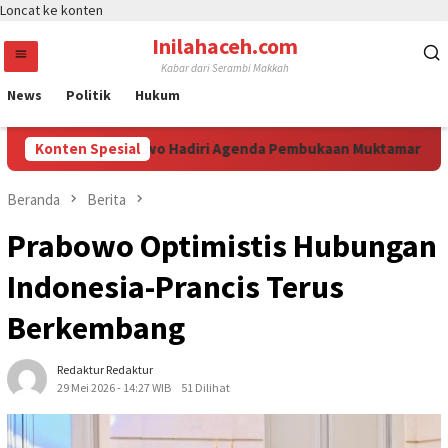
Loncat ke konten
Inilahaceh.com
Kabar dari Serambi Makkah
News
Politik
Hukum
istyo Sigit Prabowo Hadiri Agenda Pembukaan Muktamar XVI Tapa
Konten Spesial
Beranda
Berita
Prabowo Optimistis Hubungan
Indonesia-Prancis Terus
Berkembang
Redaktur Redaktur
29 Mei 2026 - 14:27 WIB
51 Dilihat