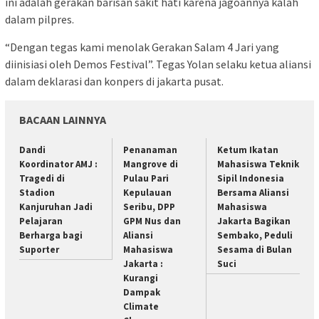
ini adalah gerakan barisan sakit hati karena jagoannya kalah
dalam pilpres.
“Dengan tegas kami menolak Gerakan Salam 4 Jari yang
diinisiasi oleh Demos Festival”. Tegas Yolan selaku ketua aliansi
dalam deklarasi dan konpers di jakarta pusat.
BACAAN LAINNYA
Dandi
Penanaman
Ketum Ikatan
Koordinator AMJ :
Mangrove di
Mahasiswa Teknik
Tragedi di
Pulau Pari
Sipil Indonesia
Stadion
Kepulauan
Bersama Aliansi
Kanjuruhan Jadi
Seribu, DPP
Mahasiswa
Pelajaran
GPM Nus dan
Jakarta Bagikan
Berharga bagi
Aliansi
Sembako, Peduli
Suporter
Mahasiswa
Sesama di Bulan
Jakarta :
Suci
Kurangi
Dampak
Climate