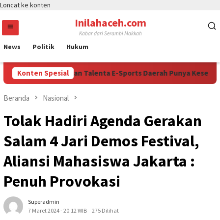
Loncat ke konten
Inilahaceh.com
Kabar dari Serambi Makkah
News
Politik
Hukum
ri Cup 2026 Buktikan Talenta E-Sports Daerah Punya Kesempatan 
Konten Spesial
Beranda
Nasional
Tolak Hadiri Agenda Gerakan
Salam 4 Jari Demos Festival,
Aliansi Mahasiswa Jakarta :
Penuh Provokasi
Superadmin
7 Maret 2024 - 20:12 WIB
275 Dilihat