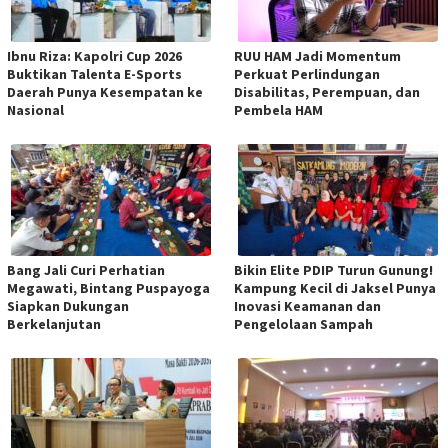
Ibnu Riza: Kapolri Cup 2026
RUU HAM Jadi Momentum
Buktikan Talenta E-Sports
Perkuat Perlindungan
Daerah Punya Kesempatan ke
Disabilitas, Perempuan, dan
Nasional
Pembela HAM
Bang Jali Curi Perhatian
Bikin Elite PDIP Turun Gunung!
Megawati, Bintang Puspayoga
Kampung Kecil di Jaksel Punya
Siapkan Dukungan
Inovasi Keamanan dan
Berkelanjutan
Pengelolaan Sampah