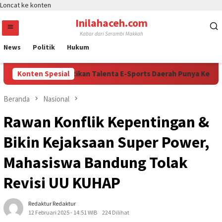
Loncat ke konten
Inilahaceh.com
Kabar dari Serambi Makkah
News
Politik
Hukum
lri Cup 2026 Buktikan Talenta E-Sports Daerah Punya Kesempatan
Konten Spesial
Beranda
Nasional
Rawan Konflik Kepentingan &
Bikin Kejaksaan Super Power,
Mahasiswa Bandung Tolak
Revisi UU KUHAP
Redaktur Redaktur
12 Februari 2025 - 14:51 WIB
224 Dilihat