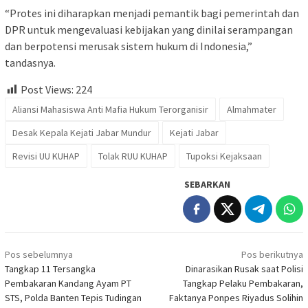
“Protes ini diharapkan menjadi pemantik bagi pemerintah dan
DPR untuk mengevaluasi kebijakan yang dinilai serampangan
dan berpotensi merusak sistem hukum di Indonesia,”
tandasnya.
Post Views:
224
Aliansi Mahasiswa Anti Mafia Hukum Terorganisir
Almahmater
Desak Kepala Kejati Jabar Mundur
Kejati Jabar
Revisi UU KUHAP
Tolak RUU KUHAP
Tupoksi Kejaksaan
SEBARKAN
Navigasi
Pos sebelumnya
Pos berikutnya
pos
Tangkap 11 Tersangka
Dinarasikan Rusak saat Polisi
Pembakaran Kandang Ayam PT
Tangkap Pelaku Pembakaran,
STS, Polda Banten Tepis Tudingan
Faktanya Ponpes Riyadus Solihin