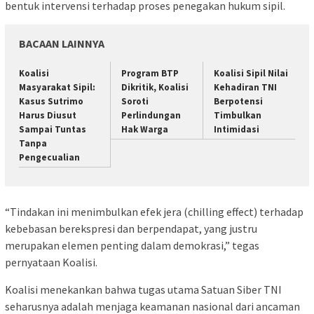
bentuk intervensi terhadap proses penegakan hukum sipil.
BACAAN LAINNYA
Koalisi
Program BTP
Koalisi Sipil Nilai
Masyarakat Sipil:
Dikritik, Koalisi
Kehadiran TNI
Kasus Sutrimo
Soroti
Berpotensi
Harus Diusut
Perlindungan
Timbulkan
Sampai Tuntas
Hak Warga
Intimidasi
Tanpa
Pengecualian
“Tindakan ini menimbulkan efek jera (chilling effect) terhadap
kebebasan berekspresi dan berpendapat, yang justru
merupakan elemen penting dalam demokrasi,” tegas
pernyataan Koalisi.
Koalisi menekankan bahwa tugas utama Satuan Siber TNI
seharusnya adalah menjaga keamanan nasional dari ancaman