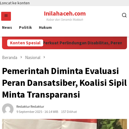
Loncat ke konten
Inilahaceh.com
Kabar dari Serambi Makkah
News
Politik
Hukum
di Momentum Perkuat Perlindungan Disabilitas, Perempuan, da
Konten Spesial
Beranda
Nasional
Pemerintah Diminta Evaluasi
Peran Dansatsiber, Koalisi Sipil
Minta Transparansi
Redaktur Redaktur
9 September 2025 - 16:14 WIB
157 Dilihat