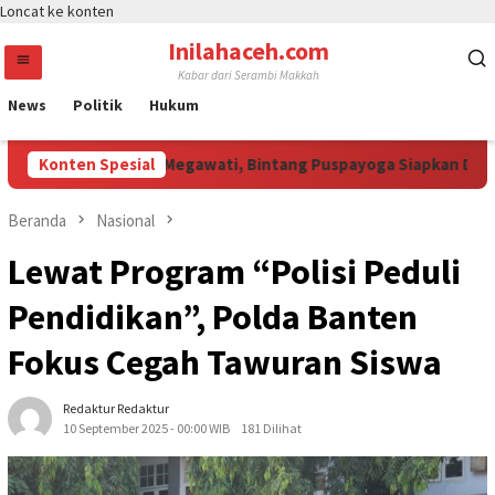
Loncat ke konten
Inilahaceh.com
Kabar dari Serambi Makkah
News
Politik
Hukum
li Curi Perhatian Megawati, Bintang Puspayoga Siapkan Dukunga
Konten Spesial
Beranda
Nasional
Lewat Program “Polisi Peduli
Pendidikan”, Polda Banten
Fokus Cegah Tawuran Siswa
Redaktur Redaktur
10 September 2025 - 00:00 WIB
181 Dilihat