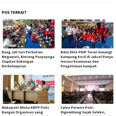
POS TERKAIT
Bang Jali Curi Perhatian
Bikin Elite PDIP Turun Gunung!
Megawati, Bintang Puspayoga
Kampung Kecil di Jaksel Punya
Siapkan Dukungan
Inovasi Keamanan dan
Berkelanjutan
Pengelolaan Sampah
Wakapolri Minta KBPP Polri
Calon Perwira Polri
Bangun Organisasi yang
Digembleng Sejak Seleksi,