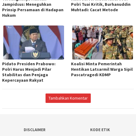
Jampidsus: Meneguhkan
Polri Tuai Kritik, Burhanuddin
Prinsip Persamaan di Hadapan
Muhtadi: Cacat Metode
Hukum
Pidato Presiden Prabowo:
Koalisi Minta Pemerintah
Polri Harus Menjadi Pilar
Hentikan Latsarmil Warga Sipil
Stabilitas dan Penjaga
Pascatragedi KDMP
Kepercayaan Rakyat
Tambahkan Komentar
DISCLAIMER
KODE ETIK