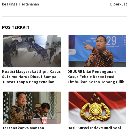
ke Fungsi Pertahanan
Diperkuat
POS TERKAIT
Koalisi Masyarakat Sipil: Kasus
DE JURE Nilai Penanganan
Sutrimo Harus Diusut Sampai
Kasus Febrie Berpotensi
Tuntas Tanpa Pengecualian
Timbulkan Kesan Tebang Pilih
Tersangkanya Mantan
Hasil Survei IndexMundi soal