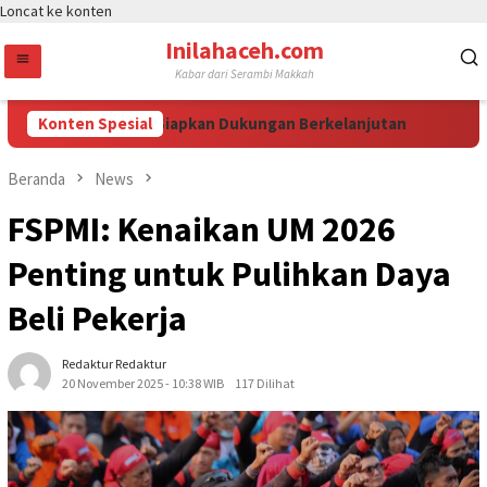
Loncat ke konten
Inilahaceh.com
Kabar dari Serambi Makkah
ntang Puspayoga Siapkan Dukungan Berkelanjutan
Konten Spesial
Bikin E
Beranda
News
FSPMI: Kenaikan UM 2026
Penting untuk Pulihkan Daya
Beli Pekerja
Redaktur Redaktur
20 November 2025 - 10:38 WIB
117 Dilihat