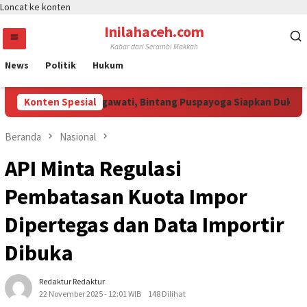
Loncat ke konten
Inilahaceh.com
Kabar dari Serambi Makkah
News
Politik
Hukum
uri Perhatian Megawati, Bintang Puspayoga Siapkan Dukungan Be
Konten Spesial
Beranda
Nasional
API Minta Regulasi
Pembatasan Kuota Impor
Dipertegas dan Data Importir
Dibuka
Redaktur Redaktur
22 November 2025 - 12:01 WIB
148 Dilihat