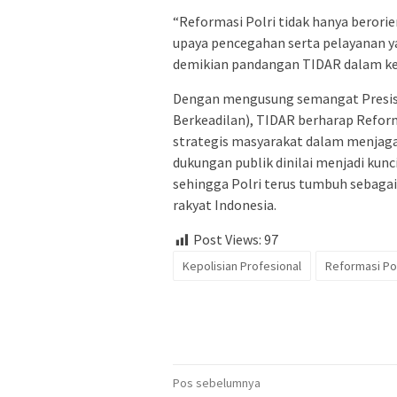
“Reformasi Polri tidak hanya beror
upaya pencegahan serta pelayanan y
demikian pandangan TIDAR dalam k
Dengan mengusung semangat Presisi (
Berkeadilan), TIDAR berharap Refor
strategis masyarakat dalam menjaga 
dukungan publik dinilai menjadi kunci
sehingga Polri terus tumbuh sebagai 
rakyat Indonesia.
Post Views:
97
Kepolisian Profesional
Reformasi Pol
Navigasi
Pos sebelumnya