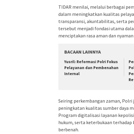
TIDAR menilai, melalui berbagai pe
dalam meningkatkan kualitas pelay
transparansi, akuntabilitas, serta 
tersebut menjadi fondasi utama da
menciptakan rasa aman dan nyaman 
BACAAN LAINNYA
Yusril: Reformasi Polri Fokus
Pe
Pelayanan dan Pembenahan
Po
Internal
Pe
Re
Seiring perkembangan zaman, Polri j
peningkatan kualitas sumber daya m
Program digitalisasi layanan kepol
hukum, serta keterbukaan terhadap kr
berbenah.