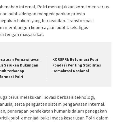
mbenahan internal, Polri menunjukkan komitmen serius
anan publik dengan mengedepankan prinsip
penegakan hukum yang berkeadilan. Transformasi
lam membangun kepercayaan publik sekaligus
di tengah masyarakat.
rsatuan Purnawirawan
KORSPRI: Reformasi Polri
lri Serukan Dukungan
Fondasi Penting Stabilitas
nuh terhadap
Demokrasi Nasional
formasi Polri
uga terus melakukan inovasi berbasis teknologi,
anusia, serta penguatan sistem pengawasan internal.
isian, penerapan pendekatan humanis dalam penegakan
itik publik menjadi bukti nyata keseriusan Polri dalam