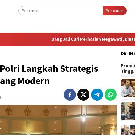
Pencarian
Bang Jali Curi Perhatian Megawati, Bintang Puspay
PALIN
Polri Langkah Strategis
Ekonom
Tingg
 yang Modern
t