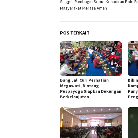
Singgih Pambagio Sebut Kehadiran Polri Bi
pos
Masyarakat Merasa Aman
POS TERKAIT
Bang Jali Curi Perhatian
Biki
Megawati, Bintang
Kamp
Puspayoga Siapkan Dukungan
Puny
Berkelanjutan
Peng