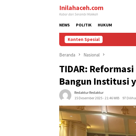
Loncat
Inilahaceh.com
ke
Kabar dari Serambi Makkah
konten
NEWS
POLITIK
HUKUM
Konten Spesial
Beranda
Nasional
TIDAR: Reformasi 
Bangun Institusi
Redaktur Redaktur
15 Desember 2025 - 21:46 WIB
97 Diliha