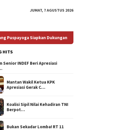
JUMAT, 7 AGUSTUS 2026
oga Siapkan Dukungan Berkelanjutan
Bikin Elite PDIP Tu
G HITS
 Senior INDEF Beri Apresiasi
…
Mantan Wakil Ketua KPK
Apresiasi Gerak C…
Koalisi Sipil Nilai Kehadiran TNI
Berpot…
Bukan Sekadar Lomba! RT 11